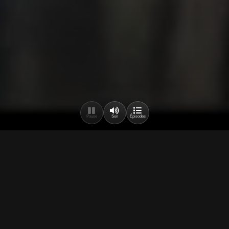
Pause
Son
Épisodes
🚨 SCOOP
La vérité sur TV2013
Découvrez les coulisses et la véritable histoire derrière
TV2013