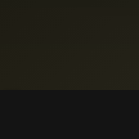
ARTY
PROJETS PHARES
Quitter Facebook ?
CVStreet
WEBDOC
MÉDIATIQUE ET SOCIAL