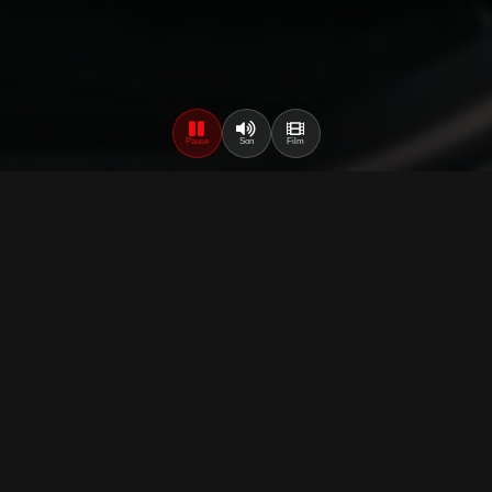
Pause
Son
Film
Avec le soutien de Radio Nova
Synopsis
Hélène et Lucien vivent un parfait amour. Au lendemain
d'une soirée entre amis, alors que Lucien dort encore,