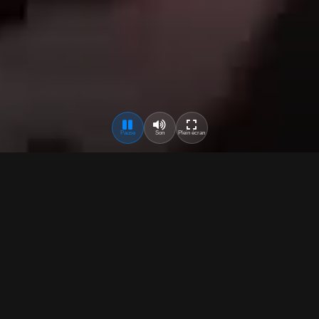
Pause
Son
Plein écran
À propos du reportage
Pourquoi les participants de la
Lesbian & Gay Pride
descendent dans la rue, qu'est-ce que la liberté selon
eux, et l'importance de l'amour ?