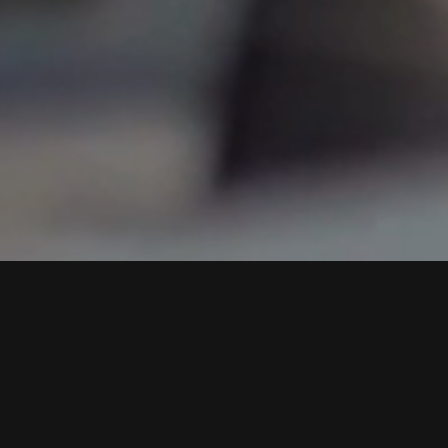
DERNIÈRES ALERTES
Il y a 2 minutes
Signalement confirmé : Rassemblement non autorisé dans le
11ème arrondissement